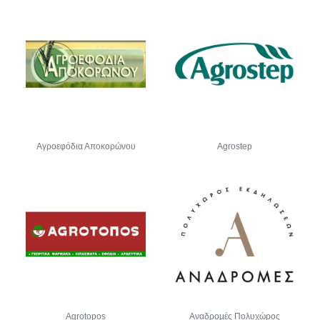
Αγροεφόδια Αποκορώνου
Agrostep
Agrotopos
Αναδρομές Πολυχώρος