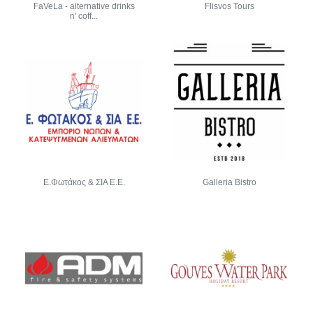
FaVeLa - alternative drinks
Flisvos Tours
n' coff...
Ε.Φωτάκος & ΣΙΑ Ε.Ε.
Galleria Bistro