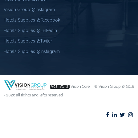
Vision Group @Instagram
Hotels Supplies @Facebook
Hotels Supplies @Linkedin
Hotels Supplies @Twiter
Hotels Supplies @Instagram
Vision Core III ® Vision Group © 2018
VC3 V1.2
- 2026 all rights and lefts reserved