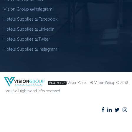
Vision Group @Instagram
Hotels Supplies @Facebook
Hotels Supplies @Linkedin
Hotels Supplies @Twiter
Hotels Supplies @Instagram
Vision Core III ® Vision Group © 2018
VC3 V1.2
- 2026 all rights and lefts reserved