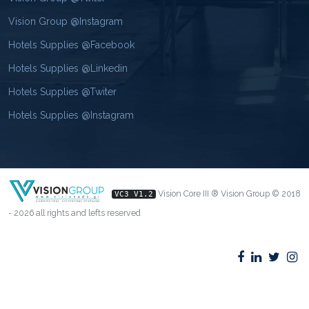
Vision Group @Instagram
Hotels Supplies @Facebook
Hotels Supplies @Linkedin
Hotels Supplies @Twiter
Hotels Supplies @Instagram
Vision Core III ® Vision Group © 2018
VC3 V1.2
- 2026 all rights and lefts reserved