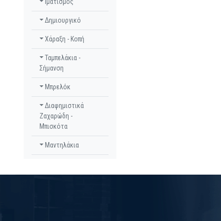
Ιματισμός
Δημιουργικό
Χάραξη - Κοπή
Ταμπελάκια -
Σήμανση
Μπρελόκ
Διαφημιστικά
Ζαχαρώδη -
Μπισκότα
Μαντηλάκια