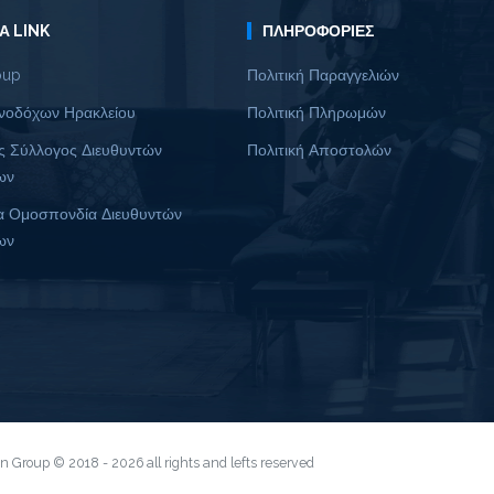
Α LINK
ΠΛΗΡΟΦΟΡΊΕΣ
oup
Πολιτική Παραγγελιών
νοδόχων Ηρακλείου
Πολιτική Πληρωμών
ς Σύλλογος Διευθυντών
Πολιτική Αποστολών
ων
α Ομοσπονδία Διευθυντών
ων
ion Group © 2018 - 2026 all rights and lefts reserved