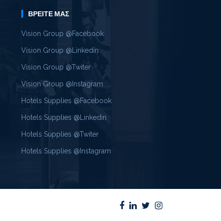
ΒΡΕΊΤΕ ΜΑΣ
Vision Group @Facebook
Vision Group @Linkedin
Vision Group @Twiter
Vision Group @Instagram
Hotels Supplies @Facebook
Hotels Supplies @Linkedin
Hotels Supplies @Twiter
Hotels Supplies @Instagram