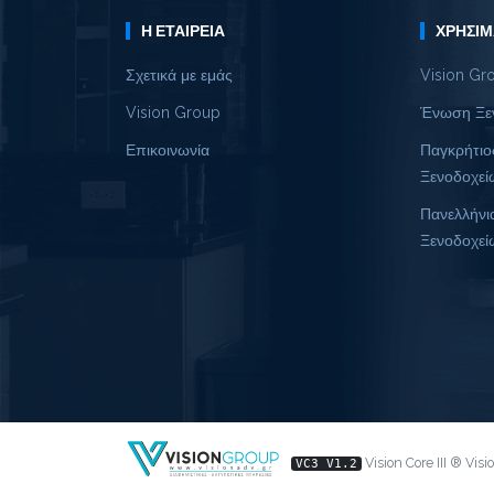
Η ΕΤΑΙΡΕΊΑ
ΧΡΉΣΙΜ
Σχετικά με εμάς
Vision Gr
Vision Group
Ένωση Ξε
Επικοινωνία
Παγκρήτιο
Ξενοδοχεί
Πανελλήνι
Ξενοδοχεί
Vision Core III ® Vis
VC3 V1.2