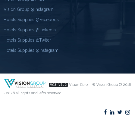
Vision Group @Instagram
Hotels Supplies @Facebook
Hotels Supplies @Linkedin
Hotels Supplies @Twiter
Hotels Supplies @Instagram
Vision Core III ® Vision Group © 2018
VC3 V1.2
- 2026 all rights and lefts reserved