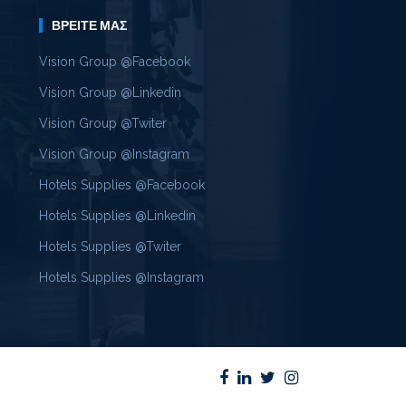
ΒΡΕΊΤΕ ΜΑΣ
Vision Group @Facebook
Vision Group @Linkedin
Vision Group @Twiter
Vision Group @Instagram
Hotels Supplies @Facebook
Hotels Supplies @Linkedin
Hotels Supplies @Twiter
Hotels Supplies @Instagram