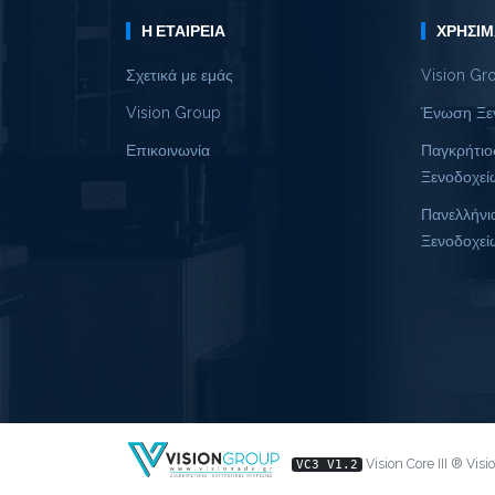
Η ΕΤΑΙΡΕΊΑ
ΧΡΉΣΙΜ
Σχετικά με εμάς
Vision Gr
Vision Group
Ένωση Ξε
Επικοινωνία
Παγκρήτιο
Ξενοδοχεί
Πανελλήνι
Ξενοδοχεί
Vision Core III ® Vis
VC3 V1.2