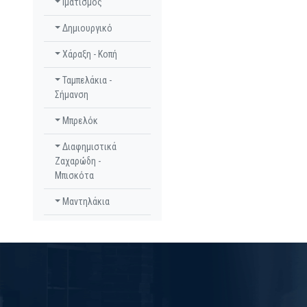
Ιματισμός
Δημιουργικό
Χάραξη - Κοπή
Ταμπελάκια -
Σήμανση
Μπρελόκ
Διαφημιστικά
Ζαχαρώδη -
Μπισκότα
Μαντηλάκια