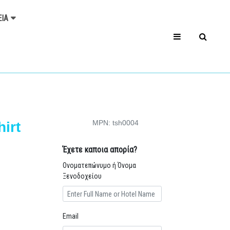
ΕΊΑ
MPN: tsh0004
irt
Έχετε καποια απορία?
Ονοματεπώνυμο ή Όνομα
Ξενοδοχείου
Email