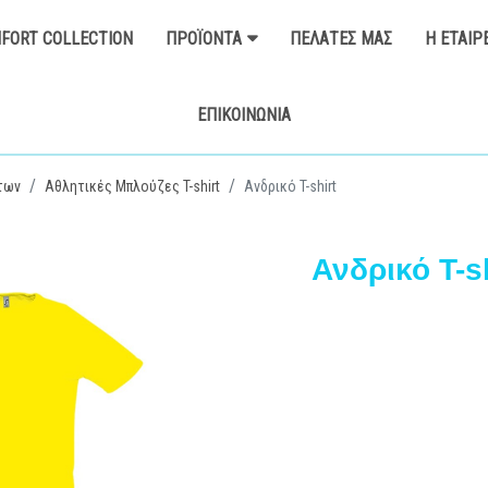
FORT COLLECTION
ΠΡΟΪΌΝΤΑ
ΠΕΛΆΤΕΣ ΜΑΣ
Η ΕΤΑΙΡ
ΕΠΙΚΟΙΝΩΝΊΑ
των
Αθλητικές Μπλούζες T-shirt
Ανδρικό T-shirt
Ανδρικό T-sh