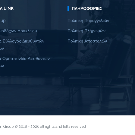
Α LINK
ΠΛΗΡΟΦΟΡΊΕΣ
oup
Πολιτική Παραγγελιών
νοδόχων Ηρακλείου
Πολιτική Πληρωμών
ς Σύλλογος Διευθυντών
Πολιτική Αποστολών
ων
α Ομοσπονδία Διευθυντών
ων
ion Group © 2018 - 2026 all rights and lefts reserved