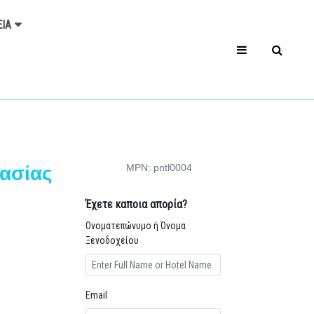
ΕΊΑ
MPN: pntl0004
ασίας
Έχετε καποια απορία?
Ονοματεπώνυμο ή Όνομα
Ξενοδοχείου
Email