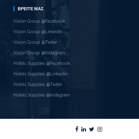
ΒΡΕΊΤΕ ΜΑΣ
Vision Group @Facebook
Vision Group @Linkedin
Vision Group @Twiter
Vision Group @Instagram
Hotels Supplies @Facebook
Hotels Supplies @Linkedin
Hotels Supplies @Twiter
Hotels Supplies @Instagram