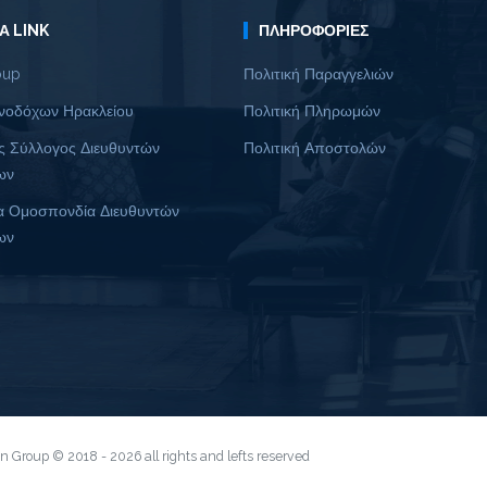
Α LINK
ΠΛΗΡΟΦΟΡΊΕΣ
oup
Πολιτική Παραγγελιών
νοδόχων Ηρακλείου
Πολιτική Πληρωμών
ς Σύλλογος Διευθυντών
Πολιτική Αποστολών
ων
α Ομοσπονδία Διευθυντών
ων
ion Group © 2018 - 2026 all rights and lefts reserved