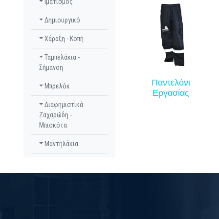
Ιματισμός
Δημιουργικό
Χάραξη - Κοπή
Ταμπελάκια -
Σήμανση
Παντελόνι
Μπρελόκ
Εργασίας
Διαφημιστικά
Ζαχαρώδη -
Μπισκότα
Μαντηλάκια