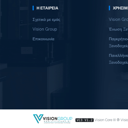
Η ΕΤΑΙΡΕΊΑ
ΧΡΉΣΙΜ
Σχετικά με εμάς
Vision Gr
Vision Group
Ένωση Ξε
Επικοινωνία
Παγκρήτιο
Ξενοδοχεί
Πανελλήνι
Ξενοδοχεί
Vision Core III ® Vis
VC3 V1.2