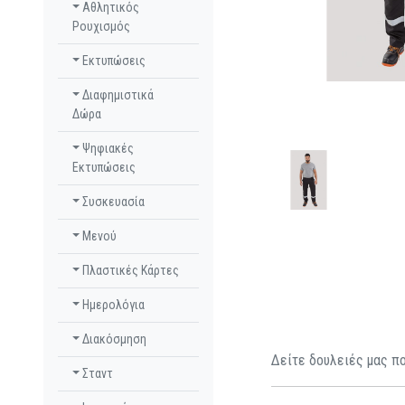
Αθλητικός
Ρουχισμός
Εκτυπώσεις
Διαφημιστικά
Δώρα
Ψηφιακές
Εκτυπώσεις
Συσκευασία
Μενού
Πλαστικές Κάρτες
Ημερολόγια
Διακόσμηση
Δείτε δουλειές μας πο
Σταντ