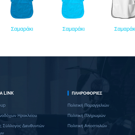
Σαμαράκι
Σαμαράκι
Σαμαράκ
Α LINK
ΠΛΗΡΟΦΟΡΊΕΣ
oup
Πολιτική Παραγγελιών
νοδόχων Ηρακλείου
Πολιτική Πληρωμών
ς Σύλλογος Διευθυντών
Πολιτική Αποστολών
ων