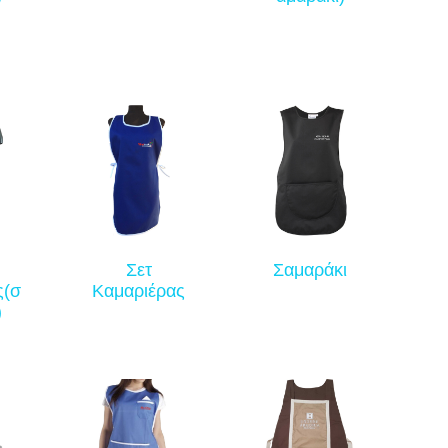
Σετ
Σαμαράκι
ς(σ
Καμαριέρας
)