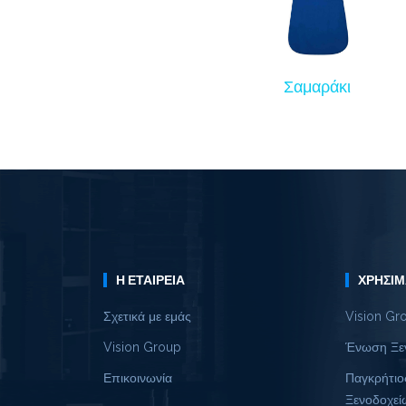
Σαμαράκι
Η ΕΤΑΙΡΕΊΑ
ΧΡΉΣΙΜ
Σχετικά με εμάς
Vision Gr
Vision Group
Ένωση Ξε
Επικοινωνία
Παγκρήτιο
Ξενοδοχεί