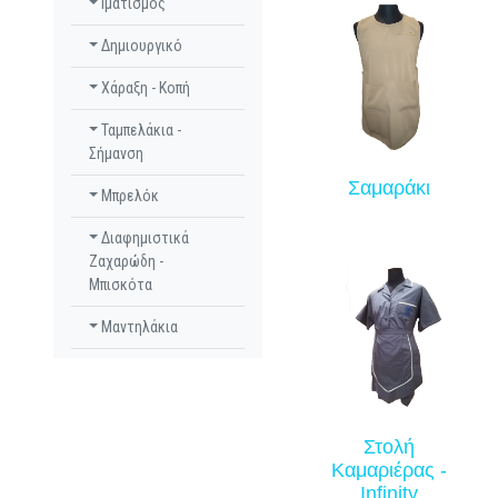
Ιματισμός
Δημιουργικό
Χάραξη - Κοπή
Ταμπελάκια -
Σήμανση
Σαμαράκι
Μπρελόκ
Διαφημιστικά
Ζαχαρώδη -
Μπισκότα
Μαντηλάκια
Στολή
Καμαριέρας -
Infinity