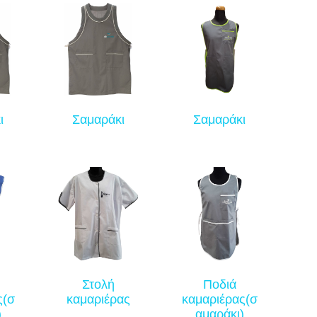
ι
Σαμαράκι
Σαμαράκι
Στολή
Ποδιά
ς(σ
καμαριέρας
καμαριέρας(σ
)
αμαράκι)