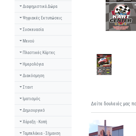
Διαφημιστικά Δώρα
Ψηφιακές Εκτυπώσεις
Συσκευασία
Μενού
Πλαστικές Κάρτες
Ημερολόγια
Διακόσμηση
Σταντ
Ιματισμός
Δείτε δουλειές μας πο
Δημιουργικό
Χάραξη - Κοπή
Ταμπελάκια - Σήμανση