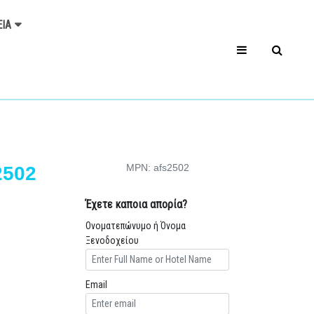
ΕΊΑ
MPN: afs2502
2502
Έχετε καποια απορία?
Ονοματεπώνυμο ή Όνομα
Ξενοδοχείου
Email