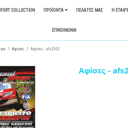
FORT COLLECTION
ΠΡΟΪΌΝΤΑ
ΠΕΛΆΤΕΣ ΜΑΣ
Η ΕΤΑΙΡ
ΕΠΙΚΟΙΝΩΝΊΑ
των
Αφίσες
Αφίσες - afs2502
Αφίσες - afs