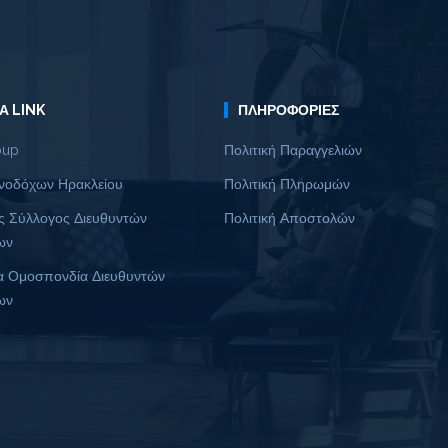
Α LINK
ΠΛΗΡΟΦΟΡΊΕΣ
oup
Πολιτική Παραγγελιών
νοδόχων Ηρακλείου
Πολιτική Πληρωμών
ς Σύλλογος Διευθυντών
Πολιτική Αποστολών
ων
α Ομοσπονδία Διευθυντών
ων