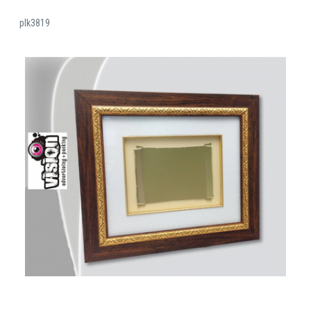
plk3819