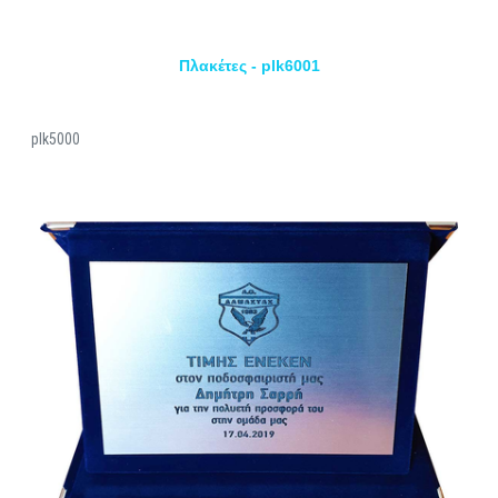
Πλακέτες - plk6001
plk5000