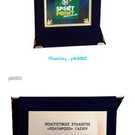
Πλακέτες - plk5002
plk5003