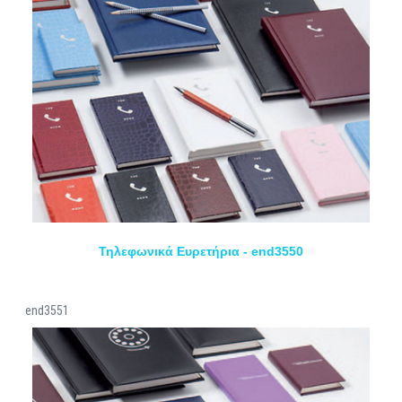
Τηλεφωνικά Ευρετήρια - end3550
end3551