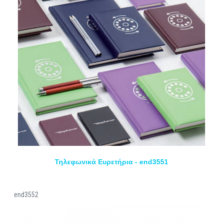
Τηλεφωνικά Ευρετήρια - end3551
end3552